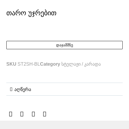
თარო უჯრებით
დაჯამშნე
SKU
ST2SH-BL
Category
სტელაჟი / კარადა
აღწერა