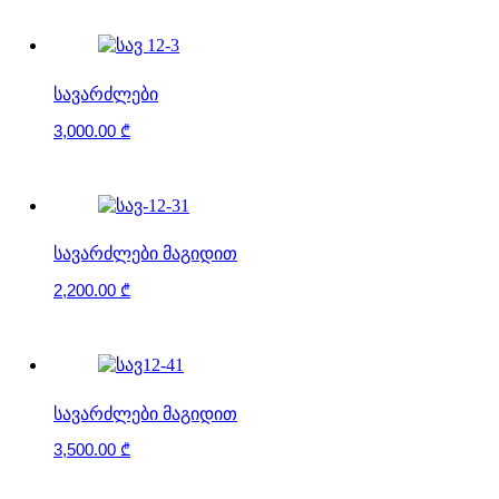
ᲡᲐᲕᲐᲠᲫᲚᲔᲑᲘ
3,000.00
₾
ᲡᲐᲕᲐᲠᲫᲚᲔᲑᲘ ᲛᲐᲒᲘᲓᲘᲗ
2,200.00
₾
ᲡᲐᲕᲐᲠᲫᲚᲔᲑᲘ ᲛᲐᲒᲘᲓᲘᲗ
3,500.00
₾