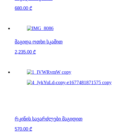
680.00
₾
ᲛᲐᲒᲘᲓᲐ ᲝᲗᲮᲘ ᲡᲙᲐᲛᲘᲗ
2,235.00
₾
ᲠᲙᲘᲜᲘᲡ ᲡᲐᲕᲐᲠᲫᲚᲔᲑᲘ ᲛᲐᲒᲘᲓᲘᲗ
570.00
₾