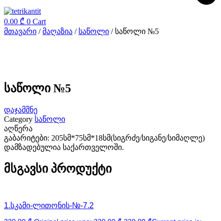
0.00
₾
0
Cart
მთავარი
/
მაღაზია
/
საწოლი
/ საწოლი №5
საწოლი №5
დაჯამშნე
Category
საწოლი
აღწერა
გაბარიტები: 205სმ*75სმ*18სმ(სიგრძე/სიგანე/სიმაღლე)
დამზადებულია საქართველოში.
მსგავსი პროდუქტი
1.სკამი-ლითონის-№-7.2