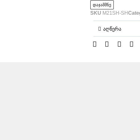
დაჯამშნე
SKU
M21SH-SH
Cate
აღწერა